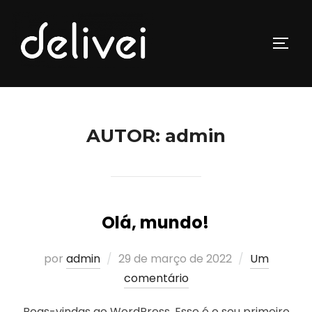
AUTOR:
admin
Olá, mundo!
por
admin
29 de março de 2022
Um
comentário
Boas-vindas ao WordPress. Esse é o seu primeiro